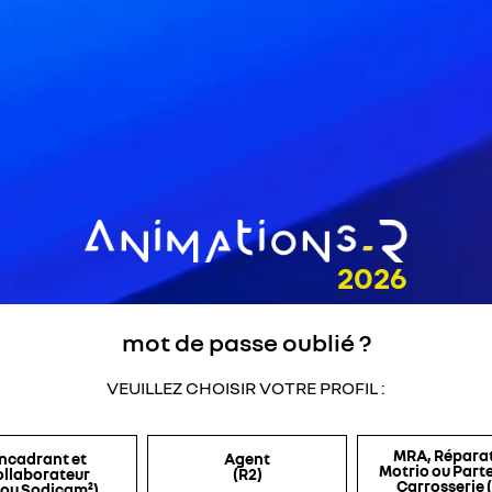
mot de passe oublié ?
VEUILLEZ CHOISIR VOTRE PROFIL :
MRA, Répara
ncadrant et
Agent
Motrio ou Part
ollaborateur
(R2)
Carrosserie 
 ou Sodicam²)