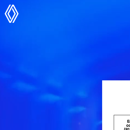
E
c
(R1