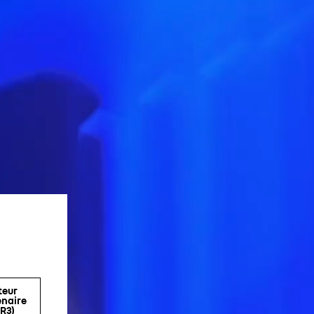
teur
enaire
(R3)